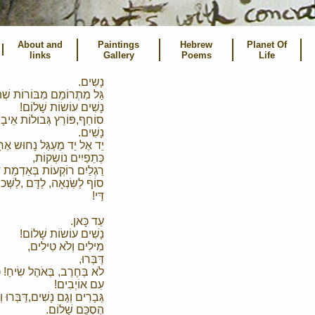
About and
Paintings
Hebrew
Planet Of
links
Gallery
Poems
Life
נָשִים.
גַּל מִתְרוֹמֵם מִבּוֹרוֹת שְׁ
נָשִׁים עוֹשׂוֹת שָׁלוֹם!
סוֹחֵף,פּוֹרֵץ גְּבוּלוֹת אֵיבָ
נָשִׁים.
יַד אֶל יַד מַעְגַּל נָחוּש אֶח
כְּתֵפַיִים נוֹשְקוֹת,
רַגְלַיִם רוֹקְעוֹת בְּאַדְמַת ד
סוֹף לַשִּׂנְאָה, לַדָּם ,לַשְּׁכו
דַּי!
עַד כָּאן.
נָשִׁים עוֹשׂוֹת שָׁלוֹם!
מִילִים וְלֹא טִילִים,
דַּבְּרוּ,
לֹא בְּחֶרֶב, בְּאֹהֶל שִׂיחַ! כּ
עִם אוֹיְבִים!
גְּבָרִים וְגַם נָשִׁים,דַּבְּרוּ ו
הֶסְכֵּם שָׁלוֹם.