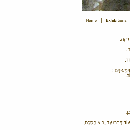
Home
Exhibitions
תִיקָה,
ה.
ָד,
ֶּמַע-דָּם :
ֹל.
ֵן,
ְעוֹד דַּבְּרוּ עַד יָבוֹא הֶסְכֵּם,