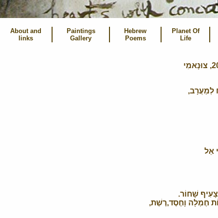
About and
Paintings
Hebrew
Planet Of
links
Gallery
Poems
Life
ח לְמַעֲרָב,
י אֵל
ָעִיף שָׁחוֹר.
ֹת חֶמְלָה וָחֶסֶד,רֶשֶׁת,