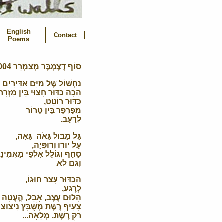
English
Contact
Poems
סוֹף דֶצֶמְבֶּר מְצַמְרֵר 2004, צוּנָאמִי
נַחְשׁוֹל שֶׁל מַיִּם אַדִּירִים
הִכָּה כַּדּוּר חָצוּי בֵּין מִזְרָ
כַּדּוּר רוֹטֵט,
מְפַרְפֵּר בֵּין טֵרוֹר
לְרָעָב.
גַּל מַבּוּל גָּאֹה גָּאָה,
עַל יוּרוּ וְרוּפְּיָה,
סָחַף וְגוֹלֵל אַלְפֵי מַאֲמִינֵ
וְגַם לא.
הַכַּדּוּר עָצַר חוּגוֹ,
לְרֶגַע,
הָלוּם עֶצֶב, אָבֵל, הֱעֶטָה צ
צָעִיף רֶשֶׁת מְשֻׁבָּץ נִיצוֹצו
רַק רֶשֶׁת. מְלֵאָה...