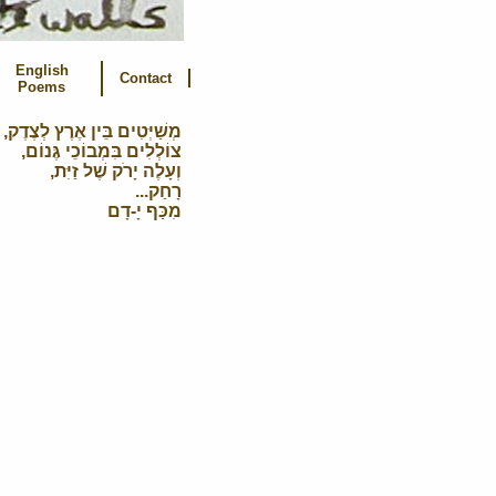
English
Contact
Poems
מְשַׁיְּטִים בֵּין אֶרֶץ לְצֶדֶק,
צוֹלְלִים בִּמְבוֹכֵי גֶּנוֹם,
וְעָלֶה יָרׁק שֶׁל זַיִּת,
רָחַק...
מִכַּף יָ-דָם