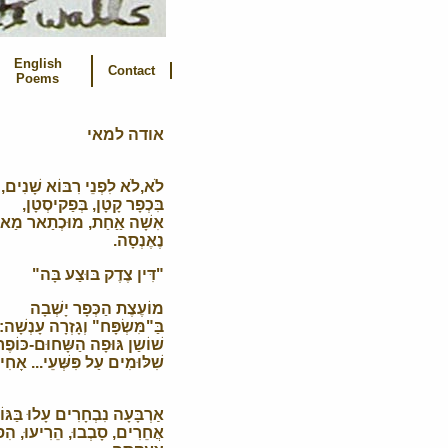
English
Contact
Poems
אודה למאי
לֹא,לֹא לִפְנֵי רִבּוֹא שָׁנִים,
בִּכְפָר קָטָן, בְּפַקיסְטָן,
אִשָׁה אַַחַת, מוּכְתַאר מַאי
נֶאֶנְסָה.
"דִּין צֶדֶק בּוּצַע בָּה"
מוֹעֶצֶת הַכְּפָר יָשְׁבָה
בַּ"מִּשְׂפָּח" וְגָזְרָה עָנְשָׁה:
שׁוֹשַן גּוּפָה הַשָּחוּם-כּוֹפֶר
שִׁלּוּמִים עַל פִּשְּׁעֵי... אָחִי
אַרְבָּעָה נִבְחָרִים עָלוּ בַּגּוֹ
אֲחֵרִים, סָבְבוּ, הֵרִיעוּ, הִס