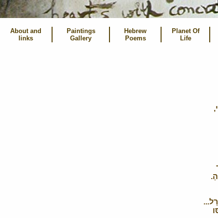
About and
Paintings
Hebrew
Planet Of
links
Gallery
Poems
Life
,
הָ.
רָל...
ּו