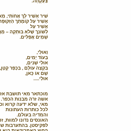
צַעֲקָתָה.
שִׁיר אָשִׁיר לָךְ אֲחוֹתִי, מַ
אָשִׁיר עַל קוֹמָתֵך הַזְּקוּפָה
אָשִׁיר עַל
לְשׁוֹנֵך שֶׁלֹא בּוּתְקָה – מַרְ
שָׁמַיִּם אֲפֵלִים.
וְאוּלַי,
בְּעוֹד יָמִים,
אוּלַי שָׁנִים,
בִּקְצֵה עוֹלָם , בִּכְפַר קָטָן,
שָׁם אוֹ כָּאן,
אוּלַי.....
אשה זרה מבנות הכפר.
מאי, שלא ידעה קרוא ו
לכל כותרות העתונות
והמדיה בעולם.
האונסים נדונו למוות, 
לפקיסטן. בהתערבות ש
החוץ האמריקאית היא שו