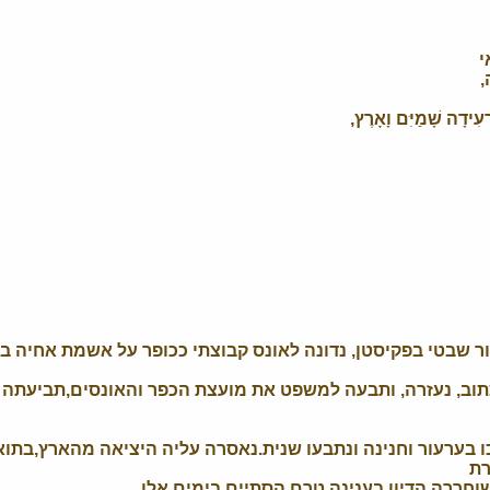
אי
,
עִידָה שָׁמַיִּם וָאָרֶץ,
כתוב, נעזרה, ותבעה למשפט את מועצת הכפר והאונסים,תביעתה 
זכו בערעור וחנינה ונתבעו שנית.נאסרה עליה היציאה מהארץ,בת
רת
חררה.הדיון בענינה טרם הסתיים בימים אלו.