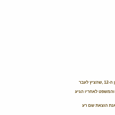
מוכתאר מאי תושבת אזור שבטי בפקיסטן, נדונה לאונס קבוצתי ככופר על אשמת אחיה בן ה-12 ,שהציץ לעבר
והמשפט לאחריו הגיע
ואנת הוצאת שם רע