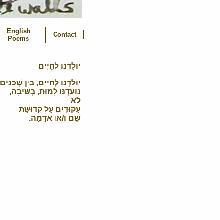
English
Contact
Poems
יוּלַדְנּו לְחַיִּים
יוּלַדְנּו לְחַיִּים, בֵּין שְׁכֵנִים,
נוֹעַדְנּו לָמוּת, בְּשֵׂיבָה,
לֹא
עָקוּדִים עַל קְדוּשַׁת
שֵׁם וְ/אוֹ אֲדָמָה.